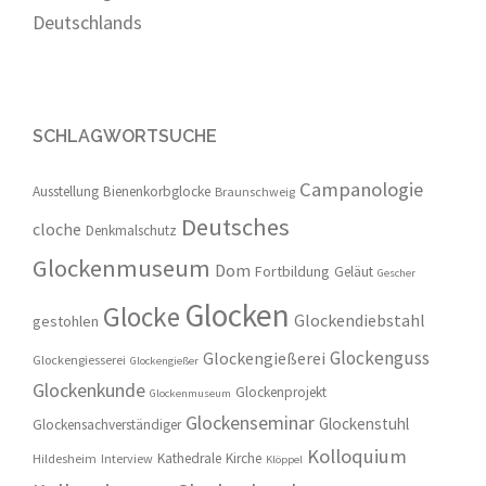
Deutschlands
SCHLAGWORTSUCHE
Campanologie
Ausstellung
Bienenkorbglocke
Braunschweig
Deutsches
cloche
Denkmalschutz
Glockenmuseum
Dom
Fortbildung
Geläut
Gescher
Glocken
Glocke
Glockendiebstahl
gestohlen
Glockenguss
Glockengießerei
Glockengiesserei
Glockengießer
Glockenkunde
Glockenprojekt
Glockenmuseum
Glockenseminar
Glockenstuhl
Glockensachverständiger
Kolloquium
Kathedrale
Kirche
Hildesheim
Interview
Klöppel