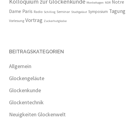
Kolloquium zur Glockenkunde
Notre
Monkehagen
NDR
Tagung
Dame
Paris
Symposium
Radio
Seminar
Schilling
Stadtgeläut
Vortrag
Vorlesung
Zuckerhutglocke
BEITRAGSKATEGORIEN
Allgemein
Glockengeläute
Glockenkunde
Glockentechnik
Neuigkeiten Glockenwelt