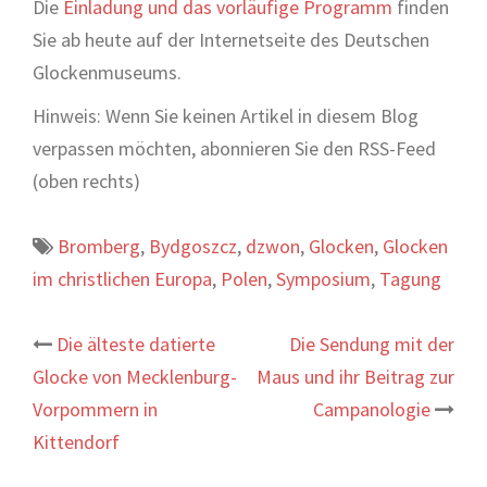
Die
Einladung und das vorläufige Programm
finden
Sie ab heute auf der Internetseite des Deutschen
Glockenmuseums.
Hinweis: Wenn Sie keinen Artikel in diesem Blog
verpassen möchten, abonnieren Sie den RSS-Feed
(oben rechts)
Bromberg
,
Bydgoszcz
,
dzwon
,
Glocken
,
Glocken
im christlichen Europa
,
Polen
,
Symposium
,
Tagung
Beitrags-
Die älteste datierte
Die Sendung mit der
Glocke von Mecklenburg-
Maus und ihr Beitrag zur
Navigation
Vorpommern in
Campanologie
Kittendorf