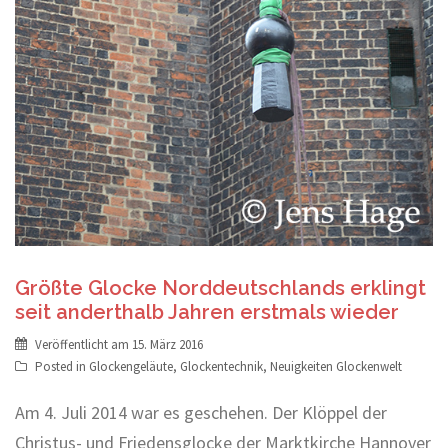
Größte Glocke Norddeutschlands erklingt
seit anderthalb Jahren erstmals wieder
Veröffentlicht am
15. März 2016
Posted in
Glockengeläute
,
Glockentechnik
,
Neuigkeiten Glockenwelt
Am 4. Juli 2014 war es geschehen. Der Klöppel der
Christus- und Friedensglocke der Marktkirche Hannover