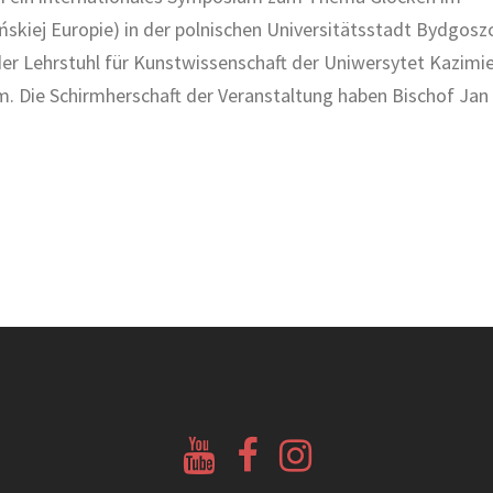
ańskiej Europie) in der polnischen Universitätsstadt Bydgosz
der Lehrstuhl für Kunstwissenschaft der Uniwersytet Kazimi
 Die Schirmherschaft der Veranstaltung haben Bischof Jan
Youtube
Facebook
Instagram
Glockenberatung
Glockenbörse
Glockenbörse