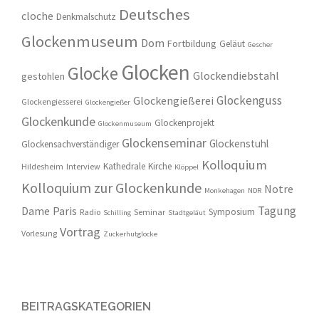
Deutsches
cloche
Denkmalschutz
Glockenmuseum
Dom
Fortbildung
Geläut
Gescher
Glocken
Glocke
Glockendiebstahl
gestohlen
Glockenguss
Glockengießerei
Glockengiesserei
Glockengießer
Glockenkunde
Glockenprojekt
Glockenmuseum
Glockenseminar
Glockenstuhl
Glockensachverständiger
Kolloquium
Kathedrale
Kirche
Hildesheim
Interview
Klöppel
Kolloquium zur Glockenkunde
Notre
Monkehagen
NDR
Tagung
Dame
Paris
Symposium
Radio
Seminar
Schilling
Stadtgeläut
Vortrag
Vorlesung
Zuckerhutglocke
BEITRAGSKATEGORIEN