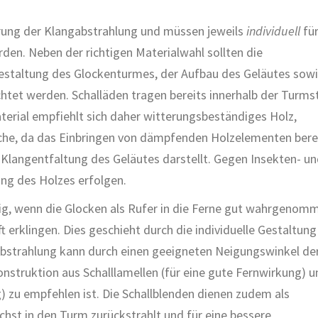
serung der Klangabstrahlung und müssen jeweils
individuell
für
den. Neben der richtigen Materialwahl sollten die
Gestaltung des Glockenturmes, der Aufbau des Geläutes sow
tet werden. Schalläden tragen bereits innerhalb der Turms
terial empfiehlt sich daher witterungsbeständiges Holz,
rche, da das Einbringen von dämpfenden Holzelementen bere
 Klangentfaltung des Geläutes darstellt. Gegen Insekten- u
ung des Holzes erfolgen.
tig, wenn die Glocken als Rufer in die Ferne gut wahrgenom
 erklingen. Dies geschieht durch die individuelle Gestaltung
labstrahlung kann durch einen geeigneten Neigungswinkel de
nstruktion aus Schalllamellen (für eine gute Fernwirkung) u
) zu empfehlen ist. Die Schallblenden dienen zudem als
hst in den Turm zurückstrahlt und für eine bessere