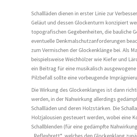
Schallläden dienen in erster Linie zur Verbes
Geläut und dessen Glockenturm konzipiert wer
topografischen Gegebenheiten, die bauliche 
eventuelle Denkmalschutzanforderungen beach
zum Vermischen der Glockenklänge bei. Als Ma
beispielsweise Weichhölzer wie Kiefer und Lä
ein Beitrag für eine musikalisch ausgewogene
Pilzbefall sollte eine vorbeugende Imprägnier
Die Wirkung des Glockenklanges ist dann rich
werden, in der Nahwirkung allerdings gedämpft
Schallläden und deren Holzstärken. Die Schal
Holzjalousien gesteuert werden, wobei eine Ko
Schallblenden (für eine gedämpfte Nahwirkung
„Reflexbrett“, welches den Glockenklang zunäc