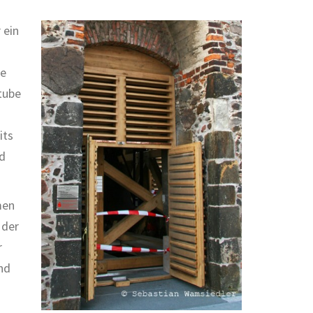
 ein
ie
tube
its
nd
men
 der
r
nd