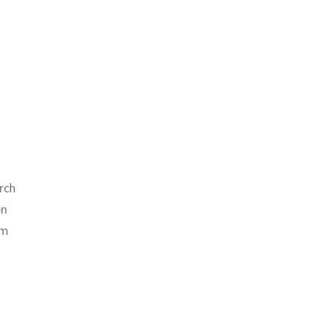
rch
en
um