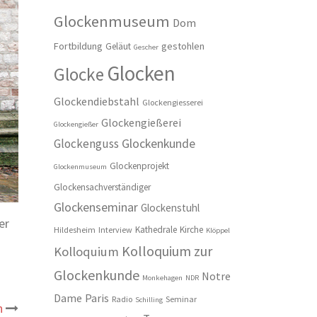
Glockenmuseum
Dom
Fortbildung
gestohlen
Geläut
Gescher
Glocken
Glocke
Glockendiebstahl
Glockengiesserei
Glockengießerei
Glockengießer
Glockenkunde
Glockenguss
Glockenprojekt
Glockenmuseum
Glockensachverständiger
Glockenseminar
Glockenstuhl
er
Kathedrale
Kirche
Hildesheim
Interview
Klöppel
Kolloquium zur
Kolloquium
Glockenkunde
Notre
Monkehagen
NDR
Dame
Paris
Radio
Seminar
Schilling
n