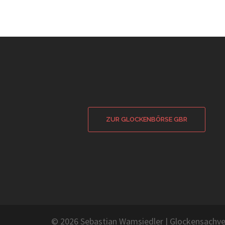
ZUR GLOCKENBÖRSE GBR
© 2026 Sebastian Wamsiedler
|
Glockensachve