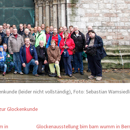
nkunde (leider nicht vollständig), Foto: Sebastian Wamsiedl
zur Glockenkunde
m in
Glockenausstellung bim bam wumm in Ber