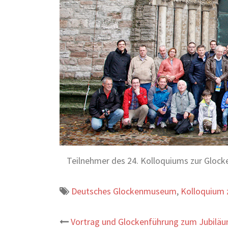
Teilnehmer des 24. Kolloquiums zur Glocke
Deutsches Glockenmuseum
,
Kolloquium 
Beitrags-
Vortrag und Glockenführung zum Jubiläu