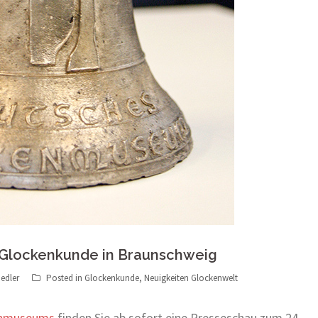
 Glockenkunde in Braunschweig
edler
Posted in
Glockenkunde
,
Neuigkeiten Glockenwelt
kenmuseums
finden Sie ab sofort eine Presseschau zum 24.