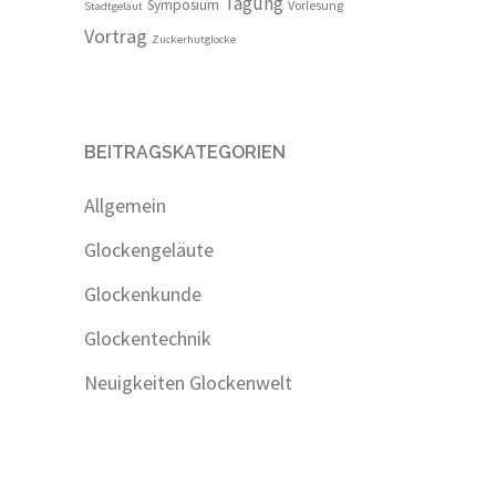
Tagung
Symposium
Vorlesung
Stadtgeläut
Vortrag
Zuckerhutglocke
BEITRAGSKATEGORIEN
Allgemein
Glockengeläute
Glockenkunde
Glockentechnik
Neuigkeiten Glockenwelt