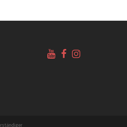
Youtube
Facebook
Instagram
Glockenberatung
Glockenbörse
Glockenbörse
rständiger