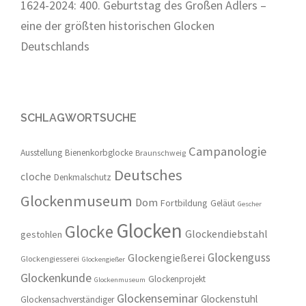
1624-2024: 400. Geburtstag des Großen Adlers –
eine der größten historischen Glocken
Deutschlands
SCHLAGWORTSUCHE
Campanologie
Ausstellung
Bienenkorbglocke
Braunschweig
Deutsches
cloche
Denkmalschutz
Glockenmuseum
Dom
Fortbildung
Geläut
Gescher
Glocken
Glocke
Glockendiebstahl
gestohlen
Glockenguss
Glockengießerei
Glockengiesserei
Glockengießer
Glockenkunde
Glockenprojekt
Glockenmuseum
Glockenseminar
Glockenstuhl
Glockensachverständiger