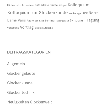
Kolloquium
Kathedrale
Kirche
Hildesheim
Interview
Klöppel
Kolloquium zur Glockenkunde
Notre
Monkehagen
NDR
Tagung
Dame
Paris
Symposium
Radio
Seminar
Schilling
Stadtgeläut
Vortrag
Vorlesung
Zuckerhutglocke
BEITRAGSKATEGORIEN
Allgemein
Glockengeläute
Glockenkunde
Glockentechnik
Neuigkeiten Glockenwelt