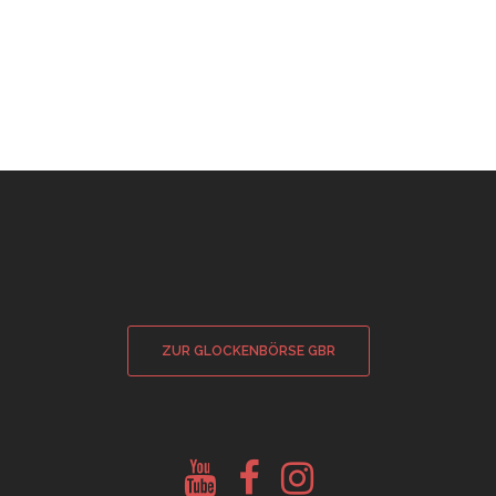
ZUR GLOCKENBÖRSE GBR
Youtube
Facebook
Instagram
Glockenberatung
Glockenbörse
Glockenbörse