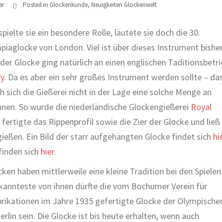
er
Posted in
Glockenkunde
,
Neuigkeiten Glockenwelt
pielte sie ein besondere Rolle, läutete sie doch die 30.
piaglocke von London. Viel ist über dieses Instrument bishe
der Glocke ging natürlich an einen englischen Taditionsbetri
ry
. Da es aber ein sehr großes Instrument werden sollte – da
sich die Gießerei nicht in der Lage eine solche Menge an
nen. So wurde die niederländische Glockengießerei
Royal
rtigte das Rippenprofil sowie die Zier der Glocke und ließ
gießen. Ein Bild der starr aufgehängten Glocke findet sich
hi
finden sich
hier
.
ken haben mittlerweile eine kleine Tradition bei den Spielen
kannteste von ihnen dürfte die vom Bochumer Verein für
rikationen im Jahre 1935 gefertigte Glocke der Olympische
erlin sein. Die Glocke ist bis heute erhalten, wenn auch