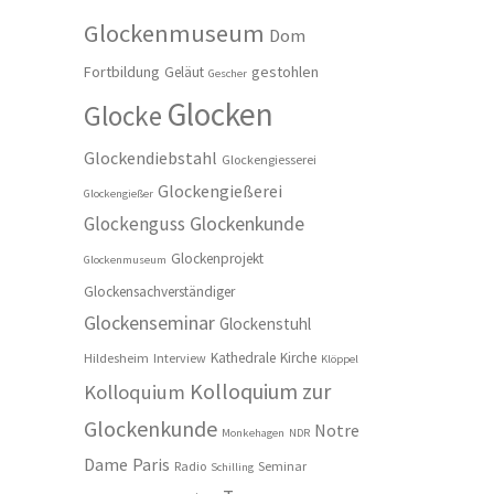
Glockenmuseum
Dom
Fortbildung
gestohlen
Geläut
Gescher
Glocken
Glocke
Glockendiebstahl
Glockengiesserei
Glockengießerei
Glockengießer
Glockenkunde
Glockenguss
Glockenprojekt
Glockenmuseum
Glockensachverständiger
Glockenseminar
Glockenstuhl
Kathedrale
Kirche
Hildesheim
Interview
Klöppel
Kolloquium zur
Kolloquium
Glockenkunde
Notre
Monkehagen
NDR
Dame
Paris
Radio
Seminar
Schilling