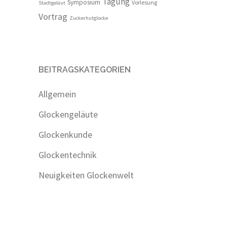
Tagung
Symposium
Vorlesung
Stadtgeläut
Vortrag
Zuckerhutglocke
BEITRAGSKATEGORIEN
Allgemein
Glockengeläute
Glockenkunde
Glockentechnik
Neuigkeiten Glockenwelt