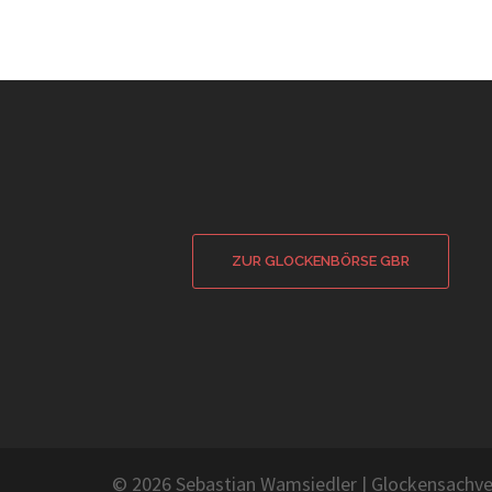
ZUR GLOCKENBÖRSE GBR
© 2026 Sebastian Wamsiedler
|
Glockensachve