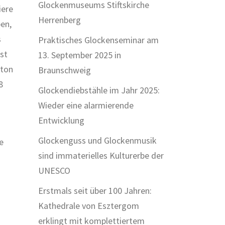
Glockenmuseums Stiftskirche
iere
Herrenberg
en,
s
Praktisches Glockenseminar am
ist
13. September 2025 in
gton
Braunschweig
8
Glockendiebstähle im Jahr 2025:
Wieder eine alarmierende
Entwicklung
Glockenguss und Glockenmusik
e
sind immaterielles Kulturerbe der
UNESCO
Erstmals seit über 100 Jahren:
Kathedrale von Esztergom
erklingt mit komplettiertem