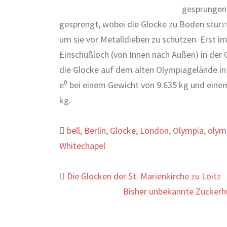
gesprungen.
gesprengt, wobei die Glocke zu Boden stürz
um sie vor Metalldieben zu schützen. Erst 
Einschußloch (von Innen nach Außen) in der Gl
die Glocke auf dem alten Olympiagelände in 
0
e
bei einem Gewicht von 9.635 kg und ein
kg.
bell
,
Berlin
,
Glocke
,
London
,
Olympia
,
olymp
Whitechapel
Beitrags-
Die Glocken der St. Marienkirche zu Loitz
Bisher unbekannte Zuckerh
Navigation