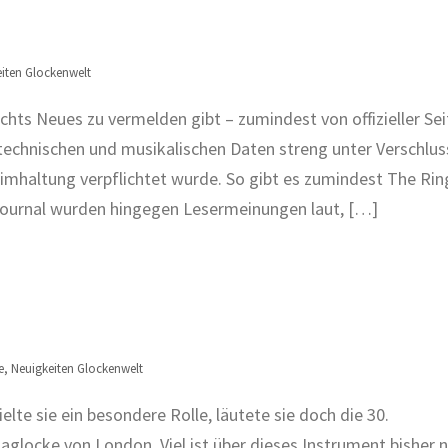
e
iten Glockenwelt
hts Neues zu vermelden gibt – zumindest von offizieller Sei
 technischen und musikalischen Daten streng unter Verschlus
eimhaltung verpflichtet wurde. So gibt es zumindest The Rin
Journal wurden hingegen Lesermeinungen laut, […]
e
,
Neuigkeiten Glockenwelt
elte sie ein besondere Rolle, läutete sie doch die 30.
iaglocke von London. Viel ist über dieses Instrument bisher 