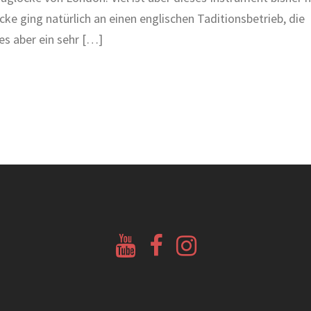
cke ging natürlich an einen englischen Taditionsbetrieb, die
es aber ein sehr […]
Youtube
Facebook
Instagram
Glockenberatung
Glockenbörse
Glockenbörse