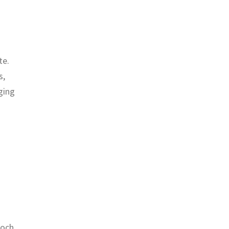
te.
s,
ging
noch