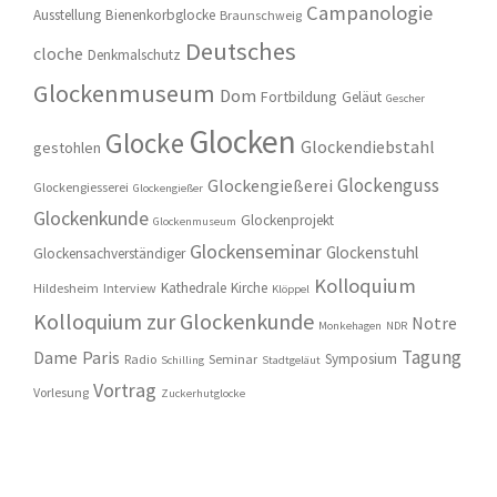
Campanologie
Ausstellung
Bienenkorbglocke
Braunschweig
Deutsches
cloche
Denkmalschutz
Glockenmuseum
Dom
Fortbildung
Geläut
Gescher
Glocken
Glocke
Glockendiebstahl
gestohlen
Glockenguss
Glockengießerei
Glockengiesserei
Glockengießer
Glockenkunde
Glockenprojekt
Glockenmuseum
Glockenseminar
Glockenstuhl
Glockensachverständiger
Kolloquium
Kathedrale
Kirche
Hildesheim
Interview
Klöppel
Kolloquium zur Glockenkunde
Notre
Monkehagen
NDR
Tagung
Dame
Paris
Symposium
Radio
Seminar
Schilling
Stadtgeläut
Vortrag
Vorlesung
Zuckerhutglocke