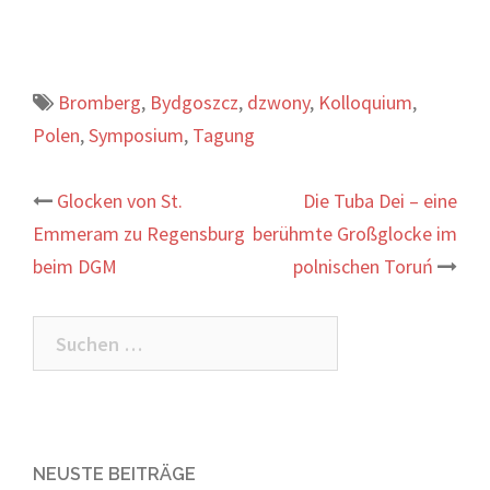
Bromberg
,
Bydgoszcz
,
dzwony
,
Kolloquium
,
Polen
,
Symposium
,
Tagung
Beitrags-
Glocken von St.
Die Tuba Dei – eine
Emmeram zu Regensburg
berühmte Großglocke im
Navigation
beim DGM
polnischen Toruń
Suchen
nach:
NEUSTE BEITRÄGE