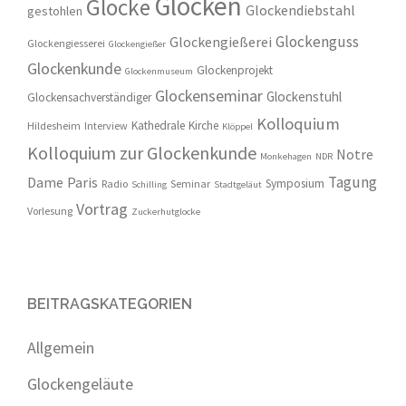
Glocken
Glocke
Glockendiebstahl
gestohlen
Glockenguss
Glockengießerei
Glockengiesserei
Glockengießer
Glockenkunde
Glockenprojekt
Glockenmuseum
Glockenseminar
Glockenstuhl
Glockensachverständiger
Kolloquium
Kathedrale
Kirche
Hildesheim
Interview
Klöppel
Kolloquium zur Glockenkunde
Notre
Monkehagen
NDR
Tagung
Dame
Paris
Symposium
Radio
Seminar
Schilling
Stadtgeläut
Vortrag
Vorlesung
Zuckerhutglocke
BEITRAGSKATEGORIEN
Allgemein
Glockengeläute