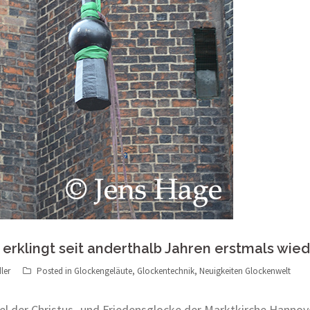
rklingt seit anderthalb Jahren erstmals wie
ler
Posted in
Glockengeläute
,
Glockentechnik
,
Neuigkeiten Glockenwelt
el der Christus- und Friedensglocke der Marktkirche Hannov