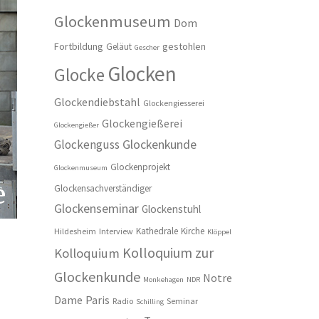
Glockenmuseum
Dom
Fortbildung
gestohlen
Geläut
Gescher
Glocken
Glocke
Glockendiebstahl
Glockengiesserei
Glockengießerei
Glockengießer
Glockenkunde
Glockenguss
Glockenprojekt
Glockenmuseum
Glockensachverständiger
Glockenseminar
Glockenstuhl
Kathedrale
Kirche
Hildesheim
Interview
Klöppel
Kolloquium zur
Kolloquium
Glockenkunde
Notre
Monkehagen
NDR
Dame
Paris
Radio
Seminar
Schilling