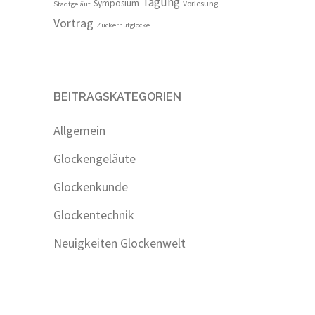
Tagung
Symposium
Vorlesung
Stadtgeläut
Vortrag
Zuckerhutglocke
BEITRAGSKATEGORIEN
Allgemein
Glockengeläute
Glockenkunde
Glockentechnik
Neuigkeiten Glockenwelt