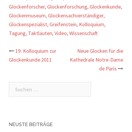
Glockenforscher
,
Glockenforschung
,
Glockenkunde
,
Glockenmuseum
,
Glockensachverständiger
,
Glockenspezialist
,
Greifenstein
,
Kolloquium
,
Tagung
,
Taktläuten
,
Video
,
Wissenschaft
Beitrags-
19. Kolloquium zur
Neue Glocken für die
Glockenkunde 2011
Kathedrale Notre-Dame
Navigation
de Paris
Suchen
nach:
NEUSTE BEITRÄGE