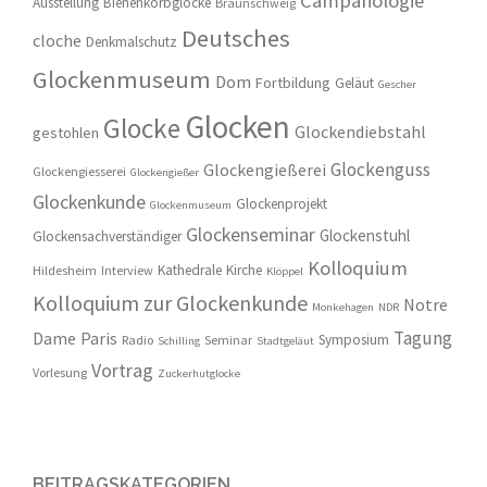
Campanologie
Ausstellung
Bienenkorbglocke
Braunschweig
Deutsches
cloche
Denkmalschutz
Glockenmuseum
Dom
Fortbildung
Geläut
Gescher
Glocken
Glocke
Glockendiebstahl
gestohlen
Glockenguss
Glockengießerei
Glockengiesserei
Glockengießer
Glockenkunde
Glockenprojekt
Glockenmuseum
Glockenseminar
Glockenstuhl
Glockensachverständiger
Kolloquium
Kathedrale
Kirche
Hildesheim
Interview
Klöppel
Kolloquium zur Glockenkunde
Notre
Monkehagen
NDR
Tagung
Dame
Paris
Symposium
Radio
Seminar
Schilling
Stadtgeläut
Vortrag
Vorlesung
Zuckerhutglocke
BEITRAGSKATEGORIEN