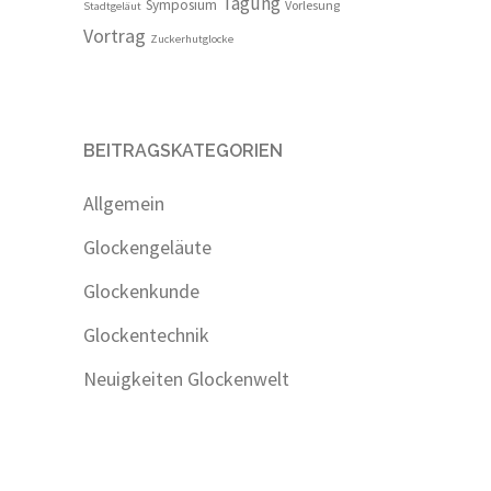
Tagung
Symposium
Vorlesung
Stadtgeläut
Vortrag
Zuckerhutglocke
BEITRAGSKATEGORIEN
Allgemein
Glockengeläute
Glockenkunde
Glockentechnik
Neuigkeiten Glockenwelt