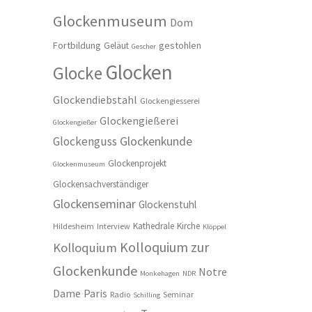
Glockenmuseum
Dom
Fortbildung
gestohlen
Geläut
Gescher
Glocken
Glocke
Glockendiebstahl
Glockengiesserei
Glockengießerei
Glockengießer
Glockenkunde
Glockenguss
Glockenprojekt
Glockenmuseum
Glockensachverständiger
Glockenseminar
Glockenstuhl
Kathedrale
Kirche
Hildesheim
Interview
Klöppel
Kolloquium zur
Kolloquium
Glockenkunde
Notre
Monkehagen
NDR
Dame
Paris
Radio
Seminar
Schilling