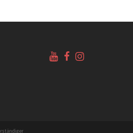
Youtube
Facebook
Instagram
Glockenberatung
Glockenbörse
Glockenbörse
rständiger