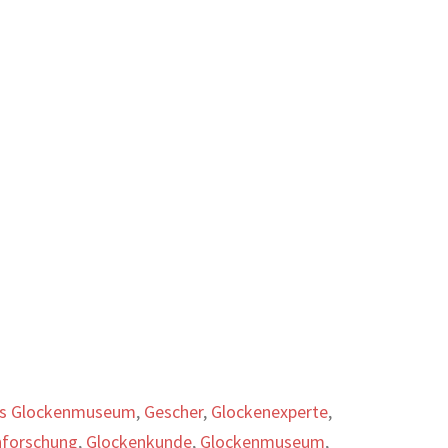
es Glockenmuseum
,
Gescher
,
Glockenexperte
,
nforschung
,
Glockenkunde
,
Glockenmuseum
,