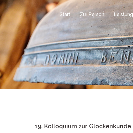
Zum
Inhalt
Start
Zur Person
Leistun
springen
19. Kolloquium zur Glockenkunde