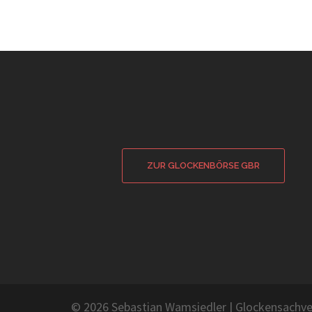
ZUR GLOCKENBÖRSE GBR
© 2026 Sebastian Wamsiedler
|
Glockensachve