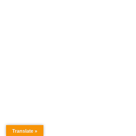
IMPRESSUM / DATENSCHUTZ
© 2026 Sebastian Wamsiedler
|
Glockensachverständiger
Translate »