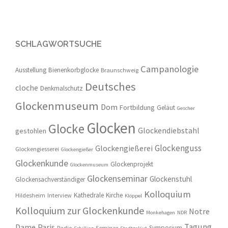
SCHLAGWORTSUCHE
Campanologie
Ausstellung
Bienenkorbglocke
Braunschweig
Deutsches
cloche
Denkmalschutz
Glockenmuseum
Dom
Fortbildung
Geläut
Gescher
Glocken
Glocke
Glockendiebstahl
gestohlen
Glockenguss
Glockengießerei
Glockengiesserei
Glockengießer
Glockenkunde
Glockenprojekt
Glockenmuseum
Glockenseminar
Glockenstuhl
Glockensachverständiger
Kolloquium
Kathedrale
Kirche
Hildesheim
Interview
Klöppel
Kolloquium zur Glockenkunde
Notre
Monkehagen
NDR
Tagung
Dame
Paris
Symposium
Radio
Seminar