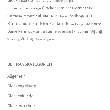
Glockenkunde
Glockenprojekt
Glockenmuseum
Glockenseminar
Glockenstuhl
Glockensachverständiger
Kolloquium
Kathedrale
Kirche
Hildesheim
Interview
Klöppel
Kolloquium zur Glockenkunde
Notre
Monkehagen
NDR
Tagung
Dame
Paris
Symposium
Radio
Seminar
Schilling
Stadtgeläut
Vortrag
Vorlesung
Zuckerhutglocke
BEITRAGSKATEGORIEN
Allgemein
Glockengeläute
Glockenkunde
Glockentechnik