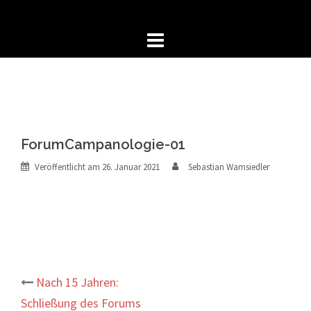
Zum
Inhalt
springen
ForumCampanologie-01
Veröffentlicht am
26. Januar 2021
Sebastian Wamsiedler
Beitrags-
Nach 15 Jahren:
Schließung des Forums