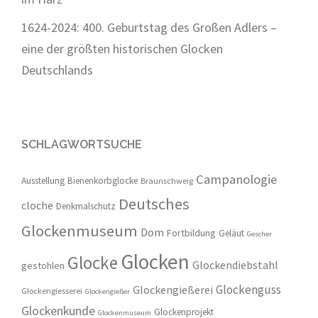
1624-2024: 400. Geburtstag des Großen Adlers –
eine der größten historischen Glocken
Deutschlands
SCHLAGWORTSUCHE
Campanologie
Ausstellung
Bienenkorbglocke
Braunschweig
Deutsches
cloche
Denkmalschutz
Glockenmuseum
Dom
Fortbildung
Geläut
Gescher
Glocken
Glocke
Glockendiebstahl
gestohlen
Glockenguss
Glockengießerei
Glockengiesserei
Glockengießer
Glockenkunde
Glockenprojekt
Glockenmuseum