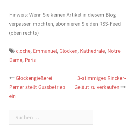
Hinweis:
Wenn Sie keinen Artikel in diesem Blog
verpassen möchten, abonnieren Sie den RSS-Feed
(oben rechts)
cloche
,
Emmanuel
,
Glocken
,
Kathedrale
,
Notre
Dame
,
Paris
Beitrags-
Glockengießerei
3-stimmiges Rincker-
Perner stellt Gussbetrieb
Geläut zu verkaufen
Navigation
ein
Suchen
nach: