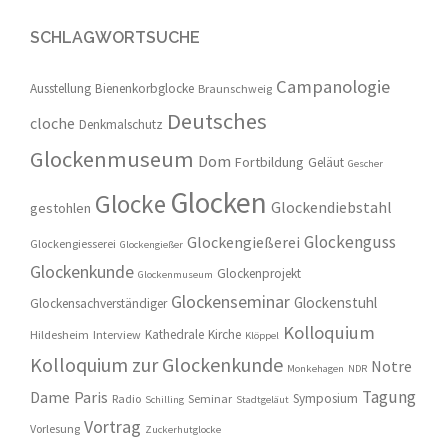
SCHLAGWORTSUCHE
Campanologie
Ausstellung
Bienenkorbglocke
Braunschweig
Deutsches
cloche
Denkmalschutz
Glockenmuseum
Dom
Fortbildung
Geläut
Gescher
Glocken
Glocke
Glockendiebstahl
gestohlen
Glockenguss
Glockengießerei
Glockengiesserei
Glockengießer
Glockenkunde
Glockenprojekt
Glockenmuseum
Glockenseminar
Glockenstuhl
Glockensachverständiger
Kolloquium
Kathedrale
Kirche
Hildesheim
Interview
Klöppel
Kolloquium zur Glockenkunde
Notre
Monkehagen
NDR
Tagung
Dame
Paris
Symposium
Radio
Seminar
Schilling
Stadtgeläut
Vortrag
Vorlesung
Zuckerhutglocke