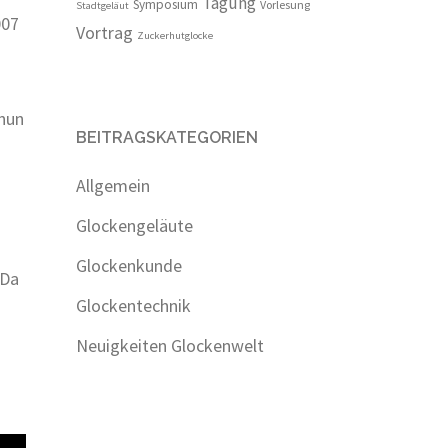
Tagung
Symposium
Vorlesung
Stadtgeläut
007
Vortrag
Zuckerhutglocke
nun
BEITRAGSKATEGORIEN
Allgemein
Glockengeläute
Glockenkunde
 Da
Glockentechnik
Neuigkeiten Glockenwelt