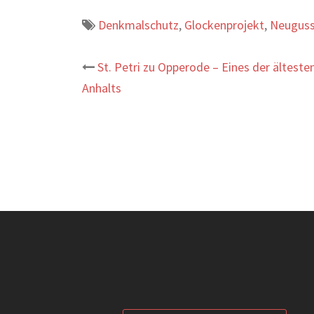
Denkmalschutz
,
Glockenprojekt
,
Neugus
Beitrags-
St. Petri zu Opperode – Eines der älteste
Anhalts
Navigation