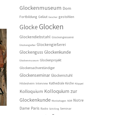
Glockenmuseum
Dom
Fortbildung
gestohlen
Geläut
Gescher
Glocken
Glocke
Glockendiebstahl
Glockengiesserei
Glockengießerei
Glockengießer
Glockenkunde
Glockenguss
Glockenprojekt
Glockenmuseum
Glockensachverständiger
Glockenseminar
Glockenstuhl
Kathedrale
Kirche
Hildesheim
Interview
Klöppel
Kolloquium zur
Kolloquium
Glockenkunde
Notre
Monkehagen
NDR
Dame
Paris
Radio
Seminar
Schilling