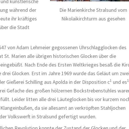
 und künstlerische
Die Marienkirche Stralsund vom
htung während der
Nikolaikirchturm aus gesehen
eute ihr kräftiges
ber die Stadt
647 von Adam Lehmeier gegossenen Uhrschlagglocken des
t St. Marien alle übrigen historischen Glocken über die
eingebüßt. Nach Ende des Ersten Weltkrieges besaß die Kir
e drei Glocken. Erst im Jahre 1969 wurde das Geläut um zwe
1
1
r Gießerei Schilling aus Apolda in der Disposition c
und es
drei Gefache des großen hölzernen Bockstrebenstuhles ware
üllt. Leider litten alle drei Läuteglocken bis vor kurzem noc
 Klangeinbußen, da sie allesamt an verkröpften Stahljochen
 der Volkswerft in Stralsund gefertigt wurden.
dlichen Revolution konnte der Zustand der Glocken und der