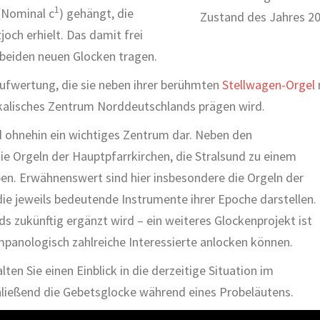
1
(Nominal c
) gehängt, die
Zustand des Jahres 2
joch erhielt. Das damit frei
 beiden neuen Glocken tragen.
Aufwertung, die sie neben ihrer berühmten
Stellwagen-Orgel
ikalisches Zentrum Norddeutschlands prägen wird.
nd ohnehin ein wichtiges Zentrum dar. Neben den
ie Orgeln der Hauptpfarrkirchen, die Stralsund zu einem
en. Erwähnenswert sind hier insbesondere die Orgeln der
 die jeweils bedeutende Instrumente ihrer Epoche darstellen.
ds zukünftig ergänzt wird – ein weiteres Glockenprojekt ist
mpanologisch zahlreiche Interessierte anlocken können.
en Sie einen Einblick in die derzeitige Situation im
hließend die Gebetsglocke während eines Probeläutens.