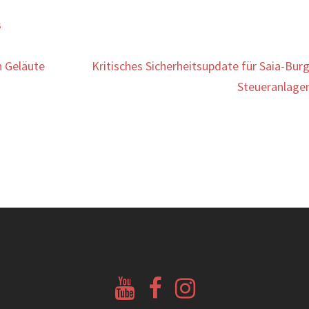
s
n Geläute
Kritisches Sicherheitsupdate für Saia-Bur
Steueranlage
Youtube
Facebook
Instagram
Glockenberatung
Glockenbörse
Glockenbörse