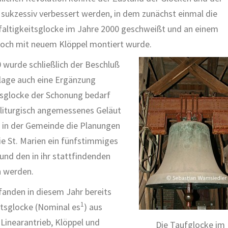
sukzessiv verbessert werden, in dem zunächst einmal die
faltigkeitsglocke im Jahre 2000 geschweißt und an einem
joch mit neuem Klöppel montiert wurde.
 wurde schließlich der Beschluß
lage auch eine Ergänzung
tsglocke der Schonung bedarf
 liturgisch angemessenes Geläut
er in der Gemeinde die Planungen
ie St. Marien ein fünfstimmiges
und den in ihr stattfindenden
n werden.
fanden in diesem Jahr bereits
1
tsglocke (Nominal es
) aus
Linearantrieb, Klöppel und
Die Taufglocke im