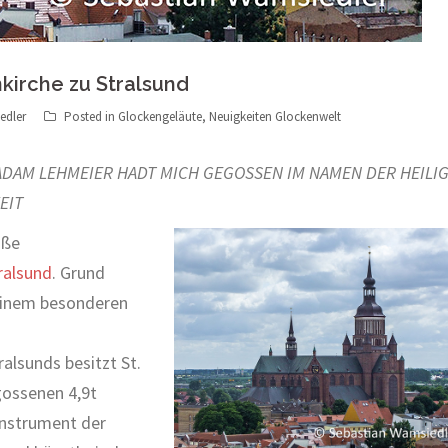
kirche zu Stralsund
edler
Posted in
Glockengeläute
,
Neuigkeiten Glockenwelt
ADAM LEHMEIER HADT MICH GEGOSSEN IM NAMEN DER HEILI
EIT
oße
ralsund
. Grund
einem besonderen
alsunds besitzt St.
ossenen 4,9t
Instrument der