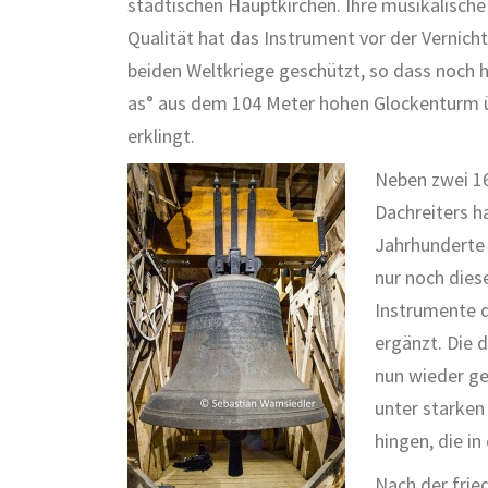
städtischen Hauptkirchen. Ihre musikalische
Qualität hat das Instrument vor der Vernic
beiden Weltkriege geschützt, so dass noch h
as° aus dem 104 Meter hohen Glockenturm ü
erklingt.
Neben zwei 1
Dachreiters ha
Jahrhunderte 
nur noch dies
Instrumente de
ergänzt. Die 
nun wieder gef
unter starken
hingen, die in
Nach der frie