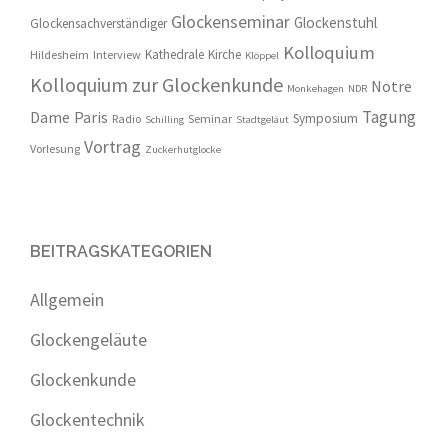
Glockenseminar
Glockenstuhl
Glockensachverständiger
Kolloquium
Kathedrale
Kirche
Hildesheim
Interview
Klöppel
Kolloquium zur Glockenkunde
Notre
Monkehagen
NDR
Tagung
Dame
Paris
Symposium
Radio
Seminar
Schilling
Stadtgeläut
Vortrag
Vorlesung
Zuckerhutglocke
BEITRAGSKATEGORIEN
Allgemein
Glockengeläute
Glockenkunde
Glockentechnik