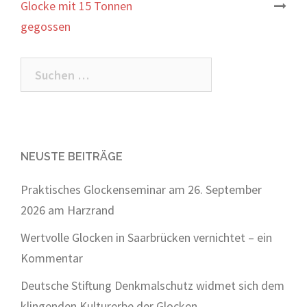
Glocke mit 15 Tonnen
Navigation
gegossen
Suchen
nach:
NEUSTE BEITRÄGE
Praktisches Glockenseminar am 26. September
2026 am Harzrand
Wertvolle Glocken in Saarbrücken vernichtet – ein
Kommentar
Deutsche Stiftung Denkmalschutz widmet sich dem
klingenden Kulturerbe der Glocken