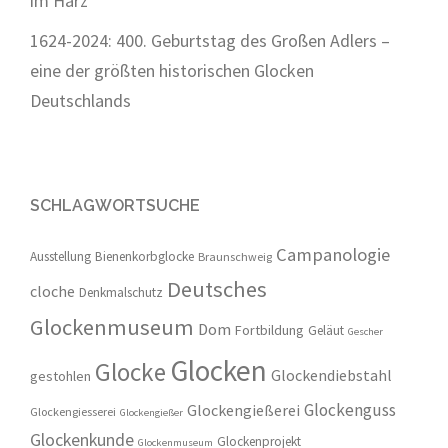
im Harz
1624-2024: 400. Geburtstag des Großen Adlers –
eine der größten historischen Glocken
Deutschlands
SCHLAGWORTSUCHE
Campanologie
Ausstellung
Bienenkorbglocke
Braunschweig
Deutsches
cloche
Denkmalschutz
Glockenmuseum
Dom
Fortbildung
Geläut
Gescher
Glocken
Glocke
Glockendiebstahl
gestohlen
Glockenguss
Glockengießerei
Glockengiesserei
Glockengießer
Glockenkunde
Glockenprojekt
Glockenmuseum