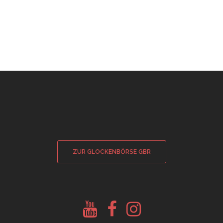
ZUR GLOCKENBÖRSE GBR
Youtube
Facebook
Instagram
Glockenberatung
Glockenbörse
Glockenbörse