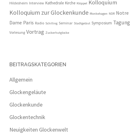
Kolloquium
Kathedrale
Kirche
Hildesheim
Interview
Klöppel
Kolloquium zur Glockenkunde
Notre
Monkehagen
NDR
Tagung
Dame
Paris
Symposium
Radio
Seminar
Schilling
Stadtgeläut
Vortrag
Vorlesung
Zuckerhutglocke
BEITRAGSKATEGORIEN
Allgemein
Glockengeläute
Glockenkunde
Glockentechnik
Neuigkeiten Glockenwelt