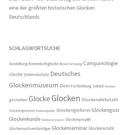
eine der größten historischen Glocken
Deutschlands
SCHLAGWORTSUCHE
Campanologie
Ausstellung
Bienenkorbglocke
Braunschweig
Deutsches
cloche
Denkmalschutz
Glockenmuseum
Dom
Fortbildung
Geläut
Gescher
Glocken
Glocke
Glockendiebstahl
gestohlen
Glockenguss
Glockengießerei
Glockengiesserei
Glockengießer
Glockenkunde
Glockenprojekt
Glockenmuseum
Glockenseminar
Glockenstuhl
Glockensachverständiger