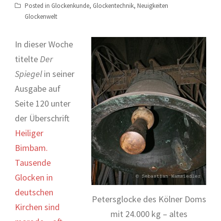
Posted in
Glockenkunde
,
Glockentechnik
,
Neuigkeiten
Glockenwelt
In dieser Woche
titelte
Der
Spiegel
in seiner
Ausgabe auf
Seite 120 unter
der Überschrift
Heiliger
Bimbam.
Tausende
Glocken in
deutschen
Petersglocke des Kölner Doms
Kirchen sind
mit 24.000 kg – altes