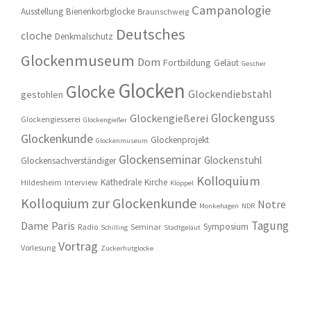
Campanologie
Ausstellung
Bienenkorbglocke
Braunschweig
Deutsches
cloche
Denkmalschutz
Glockenmuseum
Dom
Fortbildung
Geläut
Gescher
Glocken
Glocke
Glockendiebstahl
gestohlen
Glockenguss
Glockengießerei
Glockengiesserei
Glockengießer
Glockenkunde
Glockenprojekt
Glockenmuseum
Glockenseminar
Glockenstuhl
Glockensachverständiger
Kolloquium
Kathedrale
Kirche
Hildesheim
Interview
Klöppel
Kolloquium zur Glockenkunde
Notre
Monkehagen
NDR
Tagung
Dame
Paris
Symposium
Radio
Seminar
Schilling
Stadtgeläut
Vortrag
Vorlesung
Zuckerhutglocke