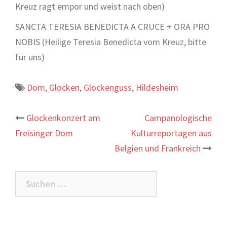
Kreuz ragt empor und weist nach oben)
SANCTA TERESIA BENEDICTA A CRUCE + ORA PRO
NOBIS (Heilige Teresia Benedicta vom Kreuz, bitte
für uns)
Dom
,
Glocken
,
Glockenguss
,
Hildesheim
Beitrags-
Glockenkonzert am
Campanologische
Freisinger Dom
Kulturreportagen aus
Navigation
Belgien und Frankreich
Suchen
nach: