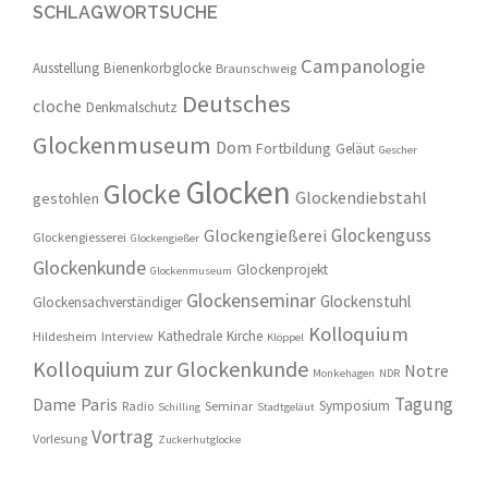
SCHLAGWORTSUCHE
Campanologie
Ausstellung
Bienenkorbglocke
Braunschweig
Deutsches
cloche
Denkmalschutz
Glockenmuseum
Dom
Fortbildung
Geläut
Gescher
Glocken
Glocke
Glockendiebstahl
gestohlen
Glockenguss
Glockengießerei
Glockengiesserei
Glockengießer
Glockenkunde
Glockenprojekt
Glockenmuseum
Glockenseminar
Glockenstuhl
Glockensachverständiger
Kolloquium
Kathedrale
Kirche
Hildesheim
Interview
Klöppel
Kolloquium zur Glockenkunde
Notre
Monkehagen
NDR
Tagung
Dame
Paris
Symposium
Radio
Seminar
Schilling
Stadtgeläut
Vortrag
Vorlesung
Zuckerhutglocke