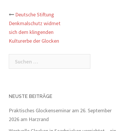
Beitrags-
Deutsche Stiftung
Denkmalschutz widmet
Navigation
sich dem klingenden
Kulturerbe der Glocken
Suchen
nach:
NEUSTE BEITRÄGE
Praktisches Glockenseminar am 26. September
2026 am Harzrand
Wertvolle Glocken in Saarbrücken vernichtet – ein