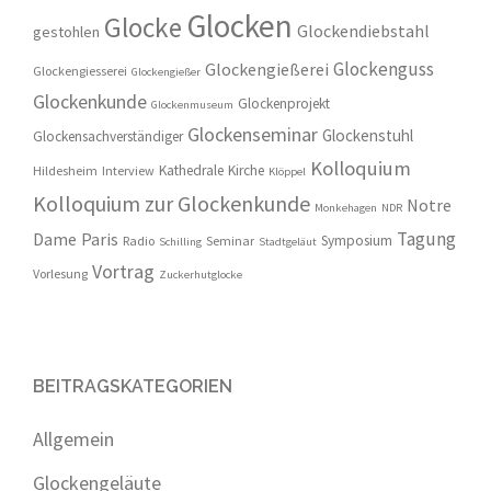
Glocken
Glocke
Glockendiebstahl
gestohlen
Glockenguss
Glockengießerei
Glockengiesserei
Glockengießer
Glockenkunde
Glockenprojekt
Glockenmuseum
Glockenseminar
Glockenstuhl
Glockensachverständiger
Kolloquium
Kathedrale
Kirche
Hildesheim
Interview
Klöppel
Kolloquium zur Glockenkunde
Notre
Monkehagen
NDR
Tagung
Dame
Paris
Symposium
Radio
Seminar
Schilling
Stadtgeläut
Vortrag
Vorlesung
Zuckerhutglocke
BEITRAGSKATEGORIEN
Allgemein
Glockengeläute