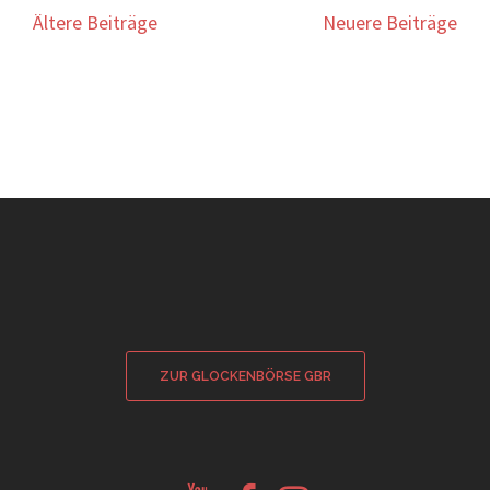
Beitragsnavigation
Ältere Beiträge
Neuere Beiträge
ZUR GLOCKENBÖRSE GBR