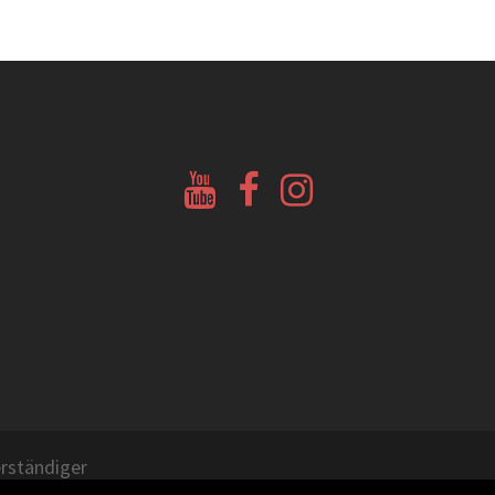
Youtube
Facebook
Instagram
Glockenberatung
Glockenbörse
Glockenbörse
rständiger