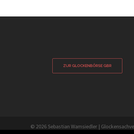
ZUR GLOCKENBÖRSE GBR
© 2026 Sebastian Wamsiedler
|
Glockensachve