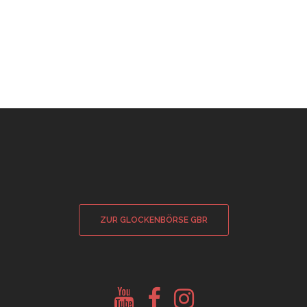
ZUR GLOCKENBÖRSE GBR
Youtube
Facebook
Instagram
Glockenberatung
Glockenbörse
Glockenbörse