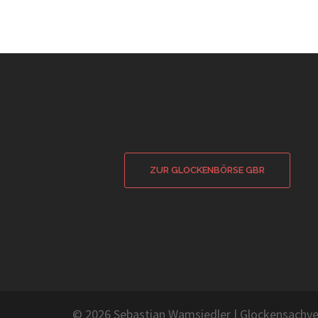
ZUR GLOCKENBÖRSE GBR
© 2026 Sebastian Wamsiedler
|
Glockensachve