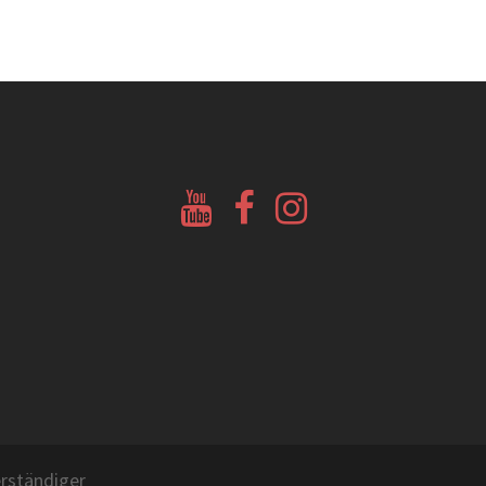
Youtube
Facebook
Instagram
Glockenberatung
Glockenbörse
Glockenbörse
rständiger