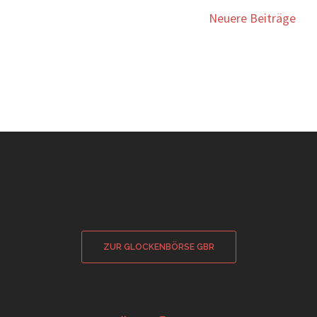
Beitragsnavigation
Neuere Beiträge
ZUR GLOCKENBÖRSE GBR