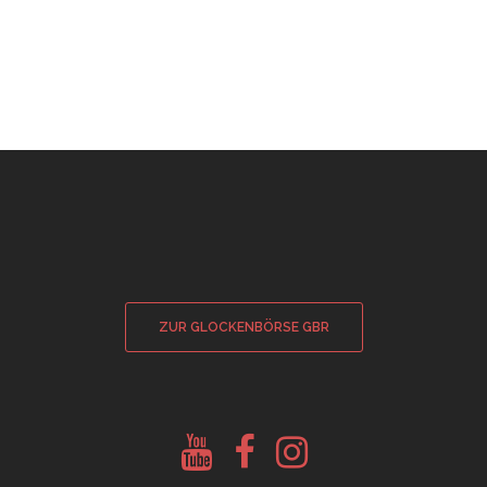
ZUR GLOCKENBÖRSE GBR
Youtube
Facebook
Instagram
Glockenberatung
Glockenbörse
Glockenbörse